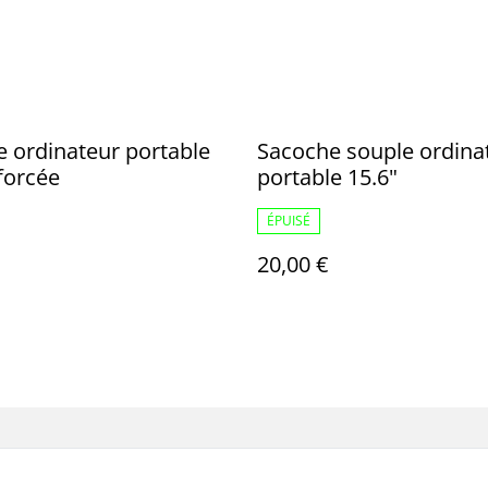
 ordinateur portable
Sacoche souple ordina
forcée
portable 15.6"
ÉPUISÉ
20,00 €
us
Conditions
Politique de
Politiq