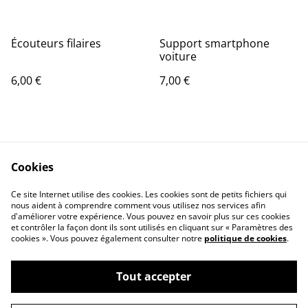
Écouteurs filaires
Support smartphone
voiture
6,00 €
7,00 €
Cookies
Ce site Internet utilise des cookies. Les cookies sont de petits fichiers qui
nous aident à comprendre comment vous utilisez nos services afin
Contactez-nous
Conditions
d'améliorer votre expérience. Vous pouvez en savoir plus sur ces cookies
Politique de
Politique de cookies
et contrôler la façon dont ils sont utilisés en cliquant sur « Paramètres des
confidentialité
cookies ». Vous pouvez également consulter notre
politique de cookies
.
Tout accepter
©
2026
CLINIQUE INFORMATIQUE